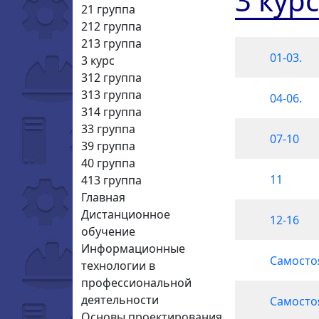
3 курс
21 группа
212 группа
213 группа
01-03.
3 курс
312 группа
313 группа
04-06.
314 группа
33 группа
07-10
39 группа
40 группа
11
413 группа
Главная
Дистанционное
12-16
обучение
Информационные
Самосто
технологии в
профессиональной
деятельности
Самосто
Основы проектирования