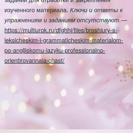
изученного материала.
Ключи и ответы к
упражнениям и заданиям отсутствуют.
—
https://multiurok.ru/dfghhj/files/broshiury-s-
leksicheskim-i-grammaticheskim-materialom-
po-angliiskomu-iazyku-professionalno-
orientirovannaia-chast/