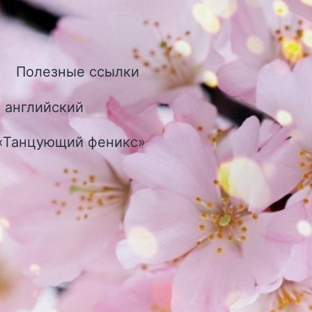
Полезные ссылки
ткрыть
еню
 английский
 «Танцующий феникс»