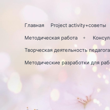
Перейти
к
содержимому
Главная
Project activity+советы
Методическая работа
Консул
Открыть
меню
Творческая деятельность педагога
Методические разработки для раб