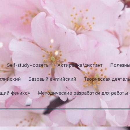
Self-study+советы
Актировка/дистант
Полезны
глийский
Базовый английский
Творческая деятель
ющий феникс»
Методические разработки для работы 