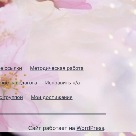
е ссылки
Методическая работа
ность педагога
Исправить н/а
с группой
Мои достижения
Сайт работает на
WordPress
.