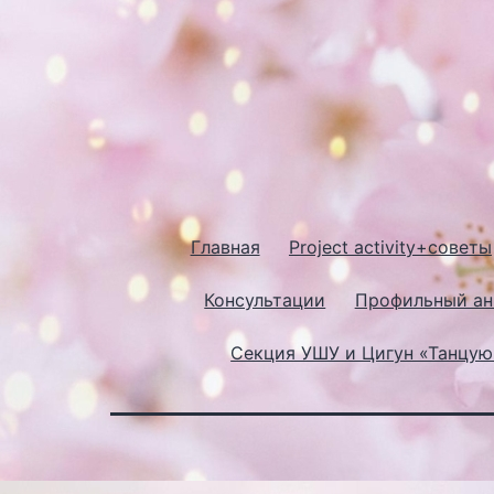
Главная
Project activity+советы
Консультации
Профильный ан
Секция УШУ и Цигун «Танцу