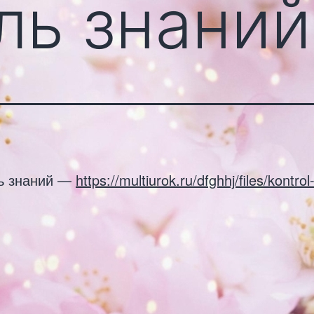
ль знаний
ь знаний —
https://multiurok.ru/dfghhj/files/kontrol