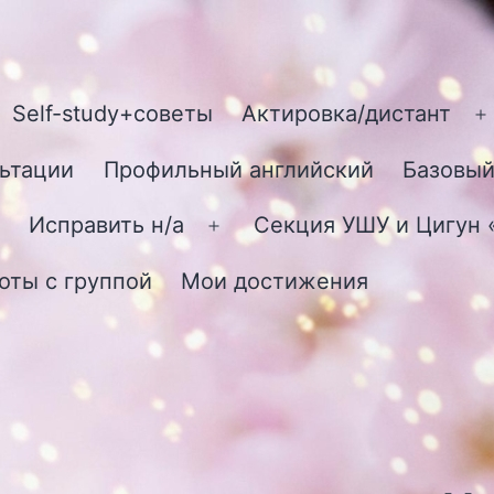
Self-study+советы
Актировка/дистант
О
м
ьтации
Профильный английский
Базовый
Исправить н/а
Секция УШУ и Цигун
Открыть
меню
оты с группой
Мои достижения