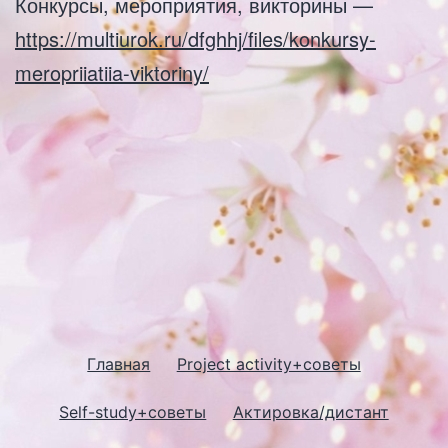
Конкурсы, мероприятия, викторины —
https://multiurok.ru/dfghhj/files/konkursy-
meropriiatiia-viktoriny/
Главная
Project activity+советы
Self-study+советы
Актировка/дистант