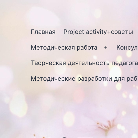
Перейти
к
содержимому
Главная
Project activity+советы
Методическая работа
Консул
Открыть
меню
Творческая деятельность педагога
Методические разработки для раб