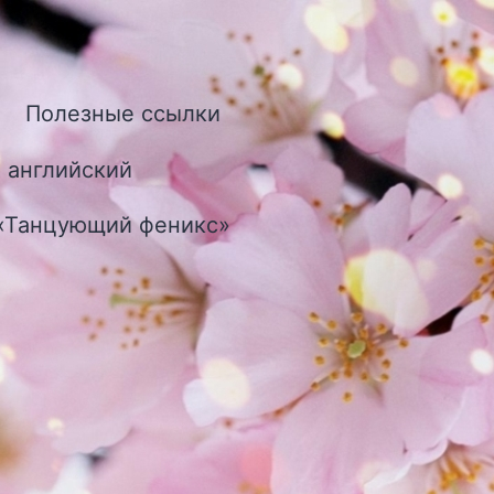
Полезные ссылки
ткрыть
еню
 английский
 «Танцующий феникс»