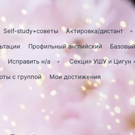
Self-study+советы
Актировка/дистант
О
м
ьтации
Профильный английский
Базовый
Исправить н/а
Секция УШУ и Цигун
Открыть
меню
оты с группой
Мои достижения