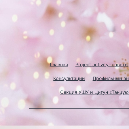
Главная
Project activity+советы
Консультации
Профильный ан
Секция УШУ и Цигун «Танцу