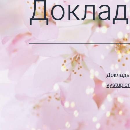
Доклад
Доклады
vystuplen