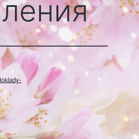
пления
/doklady-