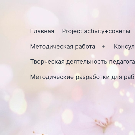
Перейти
к
содержимому
Главная
Project activity+советы
Методическая работа
Консул
Открыть
меню
Творческая деятельность педагога
Методические разработки для раб