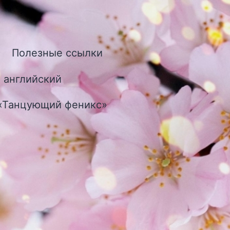
Полезные ссылки
ткрыть
еню
 английский
 «Танцующий феникс»