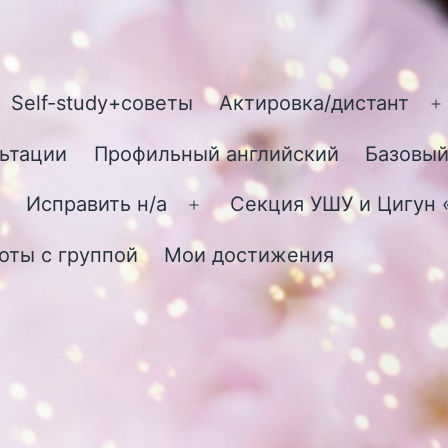
Self-study+советы
Актировка/дистант
О
м
ьтации
Профильный английский
Базовый
Исправить н/а
Секция УШУ и Цигун
Открыть
меню
оты с группой
Мои достижения