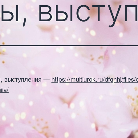
ы, высту
, выступления —
https://multiurok.ru/dfghhj/files
iia/