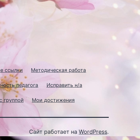
е ссылки
Методическая работа
ность педагога
Исправить н/а
с группой
Мои достижения
Сайт работает на
WordPress
.