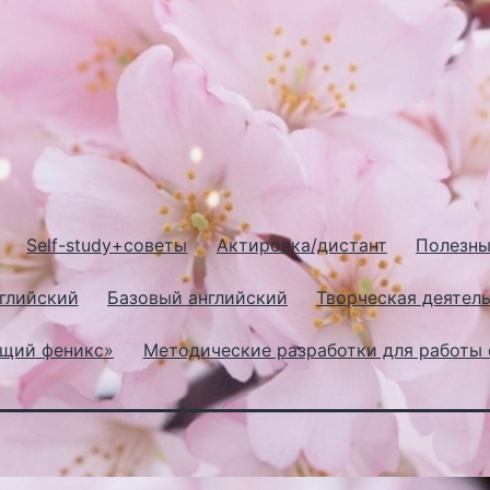
Self-study+советы
Актировка/дистант
Полезны
глийский
Базовый английский
Творческая деятель
ющий феникс»
Методические разработки для работы 