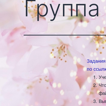
Группа
Задания
по ссыл
Уче
Чт
фа
Вы