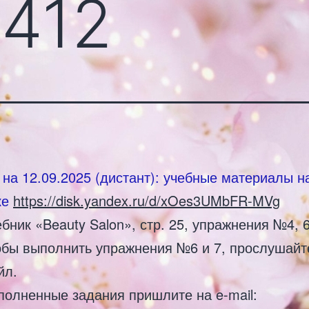
 412
 на 12.09.2025 (дистант): учебные материалы н
ке
https://disk.yandex.ru/d/xOes3UMbFR-MVg
бник «Beauty Salon», стр. 25, упражнения №4, 6,
обы выполнить упражнения №6 и 7, прослушайт
йл.
полненные задания пришлите на e-mail: