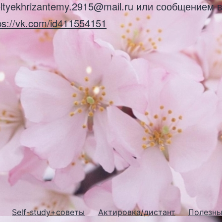
ltyekhrizantemy.2915@mail.ru или сообщением в
ps://vk.com/id411554151
Self-study+советы
Актировка/дистант
Полезны