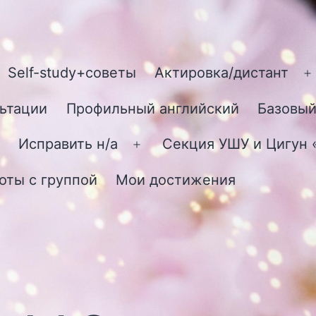
Self-study+советы
Актировка/дистант
О
м
ьтации
Профильный английский
Базовый
Исправить н/а
Секция УШУ и Цигун
Открыть
меню
оты с группой
Мои достижения