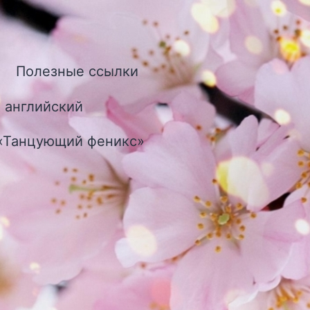
Полезные ссылки
ткрыть
еню
 английский
 «Танцующий феникс»