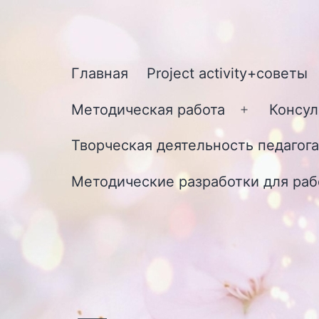
Перейти
к
содержимому
Главная
Project activity+советы
Методическая работа
Консул
Открыть
меню
Творческая деятельность педагога
Методические разработки для раб