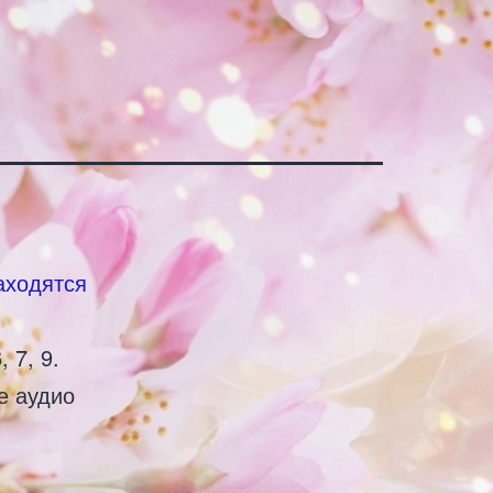
аходятся
 7, 9.
е аудио