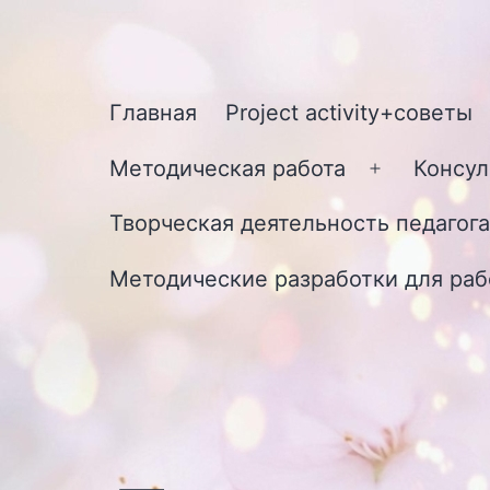
Перейти
к
содержимому
Главная
Project activity+советы
Методическая работа
Консул
Открыть
меню
Творческая деятельность педагога
Методические разработки для раб