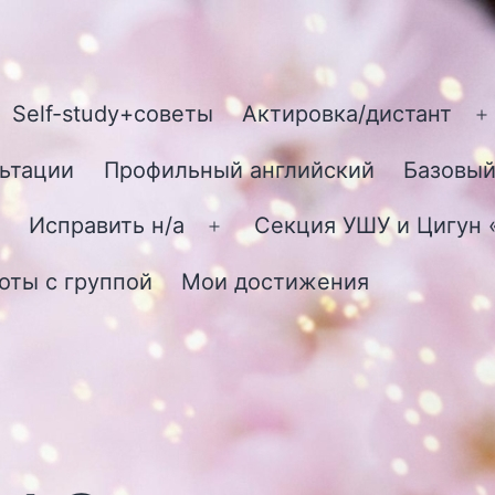
Self-study+советы
Актировка/дистант
О
м
ьтации
Профильный английский
Базовый
Исправить н/а
Секция УШУ и Цигун
Открыть
меню
оты с группой
Мои достижения