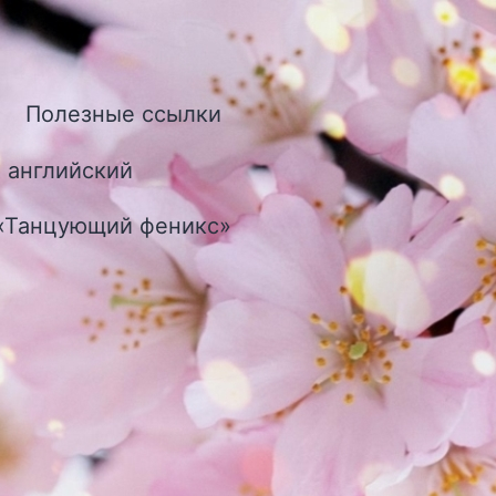
Полезные ссылки
ткрыть
еню
 английский
 «Танцующий феникс»