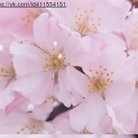
ps://vk.com/id411554151
.