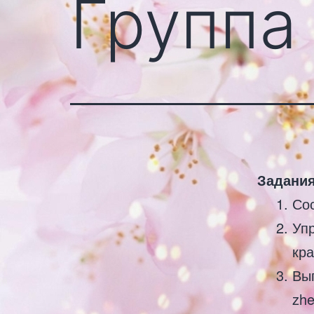
Группа
Задания
Сос
Уп
кр
Вы
zhe