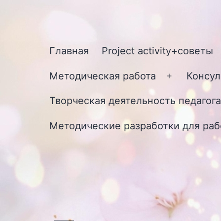
Перейти
к
содержимому
Главная
Project activity+советы
Методическая работа
Консул
Открыть
меню
Творческая деятельность педагога
Методические разработки для раб