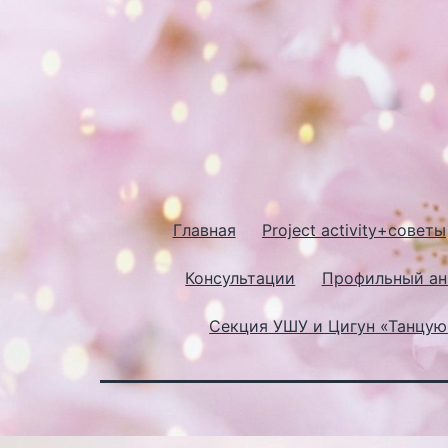
Главная
Project activity+советы
Консультации
Профильный ан
Секция УШУ и Цигун «Танцу