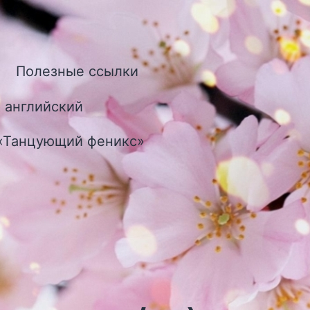
Полезные ссылки
ткрыть
еню
 английский
 «Танцующий феникс»