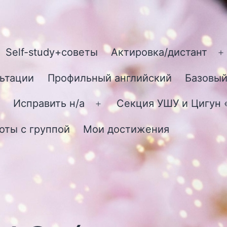
Self-study+советы
Актировка/дистант
О
м
ьтации
Профильный английский
Базовый
Исправить н/а
Секция УШУ и Цигун
Открыть
меню
оты с группой
Мои достижения