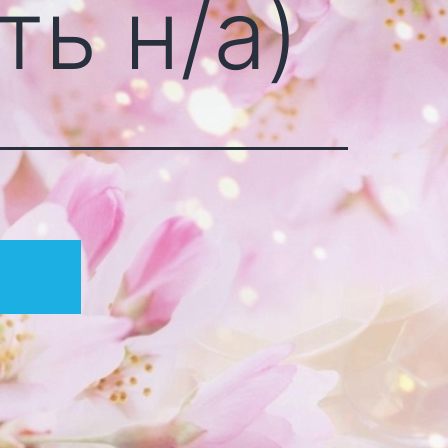
ть н/а)