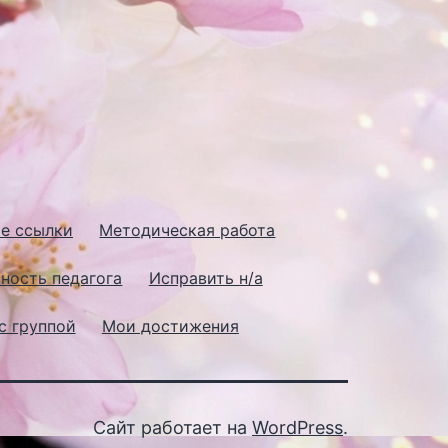
е ссылки
Методическая работа
ность педагога
Исправить н/а
с группой
Мои достижения
Сайт работает на
WordPress
.