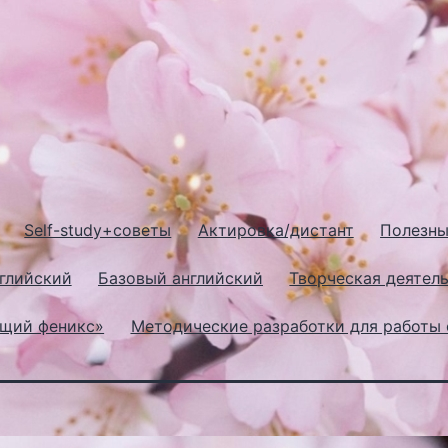
Self-study+советы
Актировка/дистант
Полезны
глийский
Базовый английский
Творческая деятель
ющий феникс»
Методические разработки для работы 