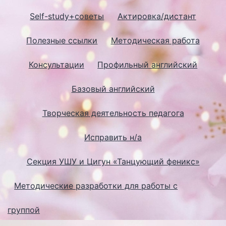
Self-study+советы
Актировка/дистант
Полезные ссылки
Методическая работа
Консультации
Профильный английский
Базовый английский
Творческая деятельность педагога
Исправить н/а
Секция УШУ и Цигун «Танцующий феникс»
Методические разработки для работы с
группой