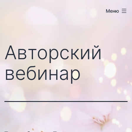
Перейти
Меню
к
содержимому
Авторский
вебинар