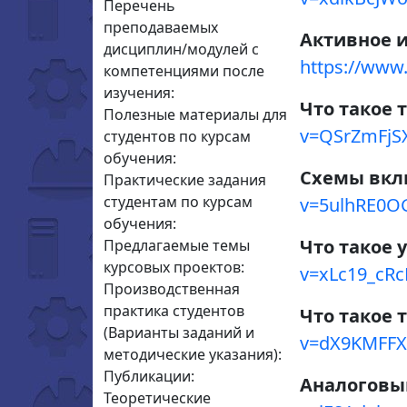
Перечень
преподаваемых
Активное 
дисциплин/модулей с
https://ww
компетенциями после
изучения:
Что такое 
Полезные материалы для
v=QSrZmFjS
студентов по курсам
обучения:
Схемы вкл
Практические задания
студентам по курсам
v=5ulhRE0O
обучения:
Что такое 
Предлагаемые темы
курсовых проектов:
v=xLc19_cRc
Производственная
практика студентов
Что такое
(Варианты заданий и
v=dX9KMFFX
методические указания):
Публикации:
Аналоговы
Теоретические