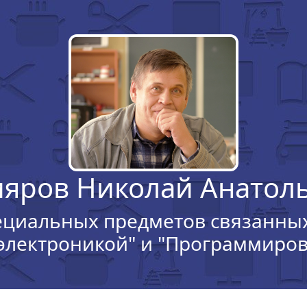
ияров Николай Анатол
ециальных предметов связанных 
электроникой" и "Программиров