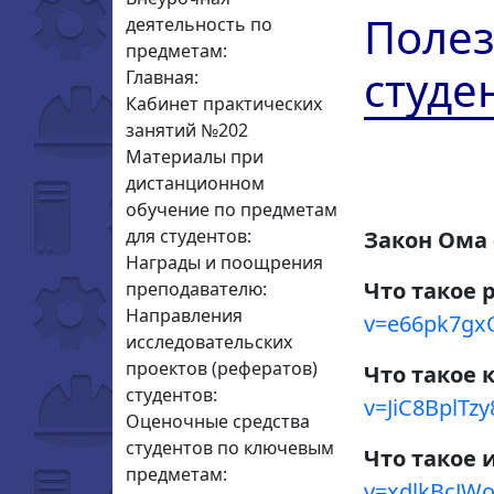
Полез
деятельность по
предметам:
студе
Главная:
Кабинет практических
занятий №202
Материалы при
дистанционном
обучение по предметам
для студентов:
Закон Ома
Награды и поощрения
Что такое 
преподавателю:
Направления
v=e66pk7g
исследовательских
проектов (рефератов)
Что такое 
студентов:
v=JiC8BplTzy
Оценочные средства
студентов по ключевым
Что такое
предметам:
v=xdlkBcJW