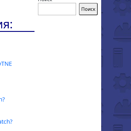
Поиск
ия:
yTNE
h?
atch?