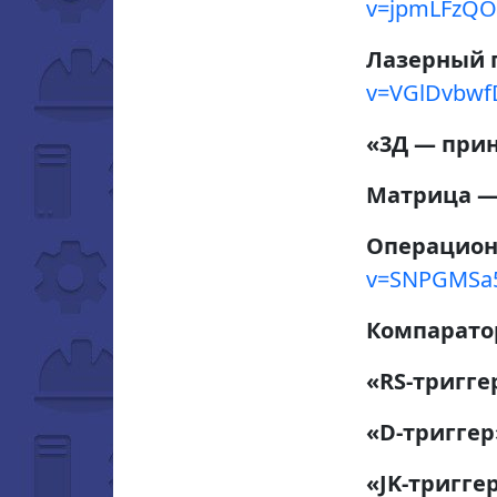
v=jpmLFzQO
Лазерный 
v=VGlDvbwf
«3Д — при
Матрица 
Операцион
v=SNPGMS
Компарат
«RS-тригг
«D-тригге
«JK-тригге