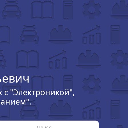
ьевич
с "Электроникой",
анием".
Поиск