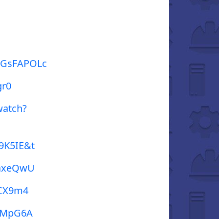
qGsFAPOLc
gr0
watch?
9K5IE&t
CaxeQwU
sCX9m4
96MpG6A