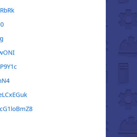
KRbRk
Q0
tg
qwONI
oP9Y1c
hN4
TeLCxEGuk
itcG1loBmZ8