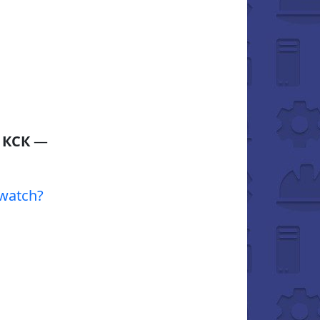
 КСК
—
watch?