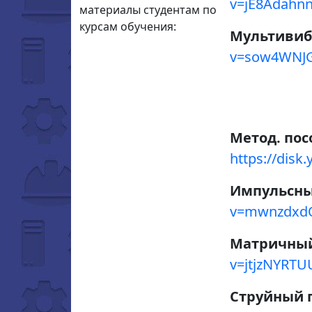
v=jE8Adahn
материалы студентам по
курсам обучения:
Мультивиб
v=sow4WNJ
Метод. пос
https://dis
Импульсны
v=mwnzdxd
Матричный
v=jtjzNYRTU
Струйный 