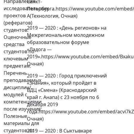
Направления
Санкт-
исследовательских
Петербурга.https://www.youtube.com/embed
проектов
A(Технология, Очная)
(рефератов)
2019 — 2020 : «День регионов» на
студентов:
Межрегиональном молодежном
Оценочные
образовательном форуме
средства
«Ладога —
студентов по
2019».https://www.youtube.com/embed/Bxaku
ключевым
Очная)
предметам:
Перечень
2019 — 2020 : Город приключений
преподаваемых
«Знания», который пройдет в
дисциплин/
ВДЦ «Смена» (Краснодарский
модулей с
край г. Анапа) с 23 ноября по 6
компетенциями
декабря 2019
после изучения:
года.https://www.youtube.com/embed/acvi7k
Полезные
Очная)
материалы для
студентов по
2019 — 2020 : В Сыктывкаре