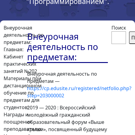
"Программированием".
Внеурочная
Поиск
Внеурочная
деятельность по
П
предметам:
деятельность по
Главная:
предметам:
Кабинет
практических
занятий №202
Внеурочная деятельность по
Материалы при
предметам —
дистанционном
https://cp.edusite.ru/registered/netfolio.php?
обучение по
step=203000002
предметам для
студентов:
2019 — 2020 : Всероссийский
Награды и
молодёжный гражданский
поощрения
образовательный форум «Выше
преподавателю:
крыши», посвященный будущему