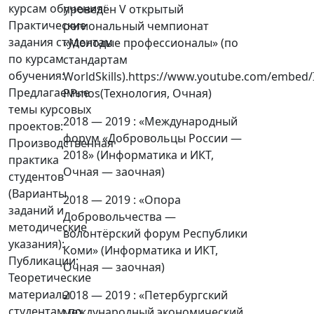
курсам обучения:
проведён V открытый
Практические
региональный чемпионат
задания студентам
«Молодые профессионалы» (по
по курсам
стандартам
обучения:
WorldSkills).https://www.youtube.com/embed
Предлагаемые
PPmos(Технология, Очная)
темы курсовых
2018 — 2019 : «Международный
проектов:
форум «Добровольцы России —
Производственная
2018» (Информатика и ИКТ,
практика
Очная — заочная)
студентов
(Варианты
2018 — 2019 : «Опора
заданий и
Добровольчества —
методические
волонтёрский форум Республики
указания):
Коми» (Информатика и ИКТ,
Публикации:
Очная — заочная)
Теоретические
материалы
2018 — 2019 : «Петербургский
студентам по
международный экономический